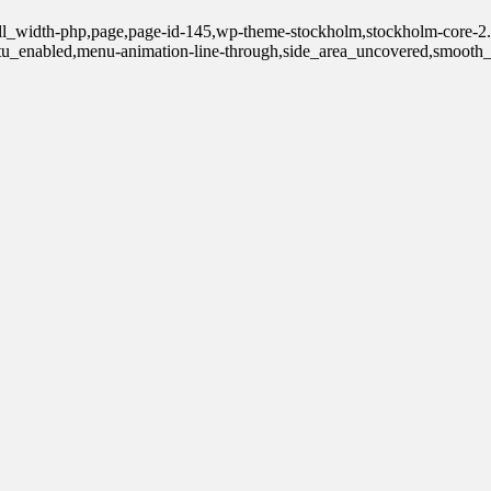
ull_width-php,page,page-id-145,wp-theme-stockholm,stockholm-core-2.4
tu_enabled,menu-animation-line-through,side_area_uncovered,smooth_