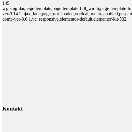
145
wp-singular,page-template,page-template-full_width,page-template-f
ver-9.14.2,ajax_fade,page_not_loaded,vertical_menu_enabled,paspar
comp-ver-8.6.1,vc_responsive,elementor-default,elementor-kit-532
Kontakt