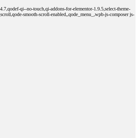
.7,qodef-qi--no-touch,qi-addons-for-elementor-1.9.5,select-theme-
scroll,qode-smooth-scroll-enabled,,qode_menu_,wpb-js-composer js-